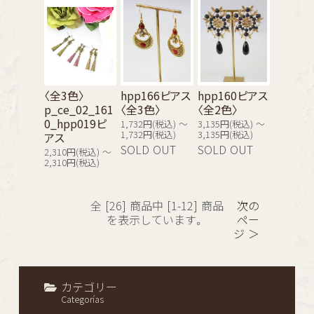
〈全3色〉
hpp166ピアス
hpp160ピアス
p_ce_02_161
〈全3色〉
〈全2色〉
0_hpp019ピ
1,732円(税込) ～
3,135円(税込) ～
アス
1,732円(税込)
3,135円(税込)
SOLD OUT
SOLD OUT
2,310円(税込) ～
2,310円(税込)
全 [26] 商品中 [1-12] 商品
次の
を表示しています。
ペー
ジ ＞
カテゴリー
Categorías