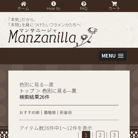
ホーム
How to
FAQ
カート
「本気」だから、
「本物」を身につけたいフラメンカたちへ
MENU
色別に見る---黒
トップ
＞
色別に見る---黒
検索結果26件
おすすめ順
価格順
新着順
アイテム数26件中1～12件を表示
|
|
|
1
2
3