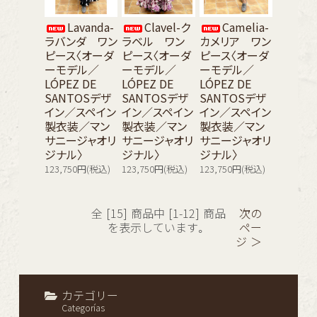
Lavanda-
Clavel-ク
Camelia-
ラバンダ ワン
ラベル ワン
カメリア ワン
ピース〈オーダ
ピース〈オーダ
ピース〈オーダ
ーモデル／
ーモデル／
ーモデル／
LÓPEZ DE
LÓPEZ DE
LÓPEZ DE
SANTOSデザ
SANTOSデザ
SANTOSデザ
イン／スペイン
イン／スペイン
イン／スペイン
製衣装／マン
製衣装／マン
製衣装／マン
サニージャオリ
サニージャオリ
サニージャオリ
ジナル〉
ジナル〉
ジナル〉
123,750円(税込)
123,750円(税込)
123,750円(税込)
全 [15] 商品中 [1-12] 商品
次の
を表示しています。
ペー
ジ ＞
カテゴリー
Categorías