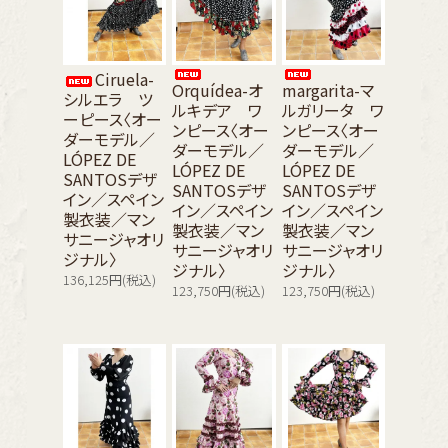
Ciruela-
Orquídea-オ
margarita-マ
シルエラ ツ
ルキデア ワ
ルガリータ ワ
ーピース〈オー
ンピース〈オー
ンピース〈オー
ダーモデル／
ダーモデル／
ダーモデル／
LÓPEZ DE
LÓPEZ DE
LÓPEZ DE
SANTOSデザ
SANTOSデザ
SANTOSデザ
イン／スペイン
イン／スペイン
イン／スペイン
製衣装／マン
製衣装／マン
製衣装／マン
サニージャオリ
サニージャオリ
サニージャオリ
ジナル〉
ジナル〉
ジナル〉
136,125円(税込)
123,750円(税込)
123,750円(税込)