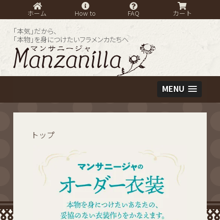
ホーム
How to
FAQ
カート
「本気」だから、
「本物」を身につけたいフラメンカたちへ
MENU
トップ