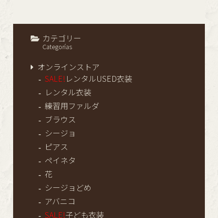
カテゴリー
Categorías
オンラインストア
SALE!
レンタルUSED衣装
レンタル衣装
練習用ファルダ
ブラウス
シージョ
ピアス
ペイネタ
花
シージョどめ
アバニコ
SALE!
子ども衣装