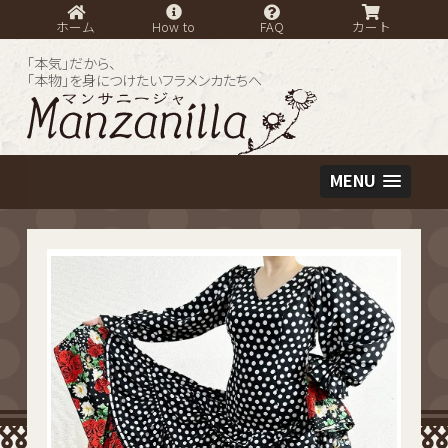
ホーム
How to
FAQ
カート
「本気」だから、
「本物」を身につけたいフラメンカたちへ
MENU