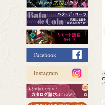
〈
約
2