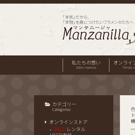
「本気」だから、
「本物」を身につけたいフラメンカたちへ
私たちの想い
オンライ
Sobre nosotros
Tienda o
カテゴリー
色
Categorías
オンラインストア
SALE!
レンタル