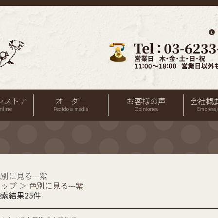
ンストア
オーダー
お客様の声
会社概
nline
Pedido a media
Opiniones
Empresa/
別に見る---紫
トップ
＞
色別に見る---紫
検索結果25件