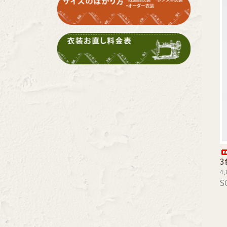
3
4
S