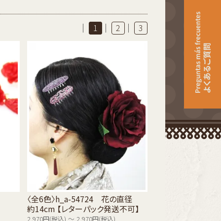
|
|
|
1
2
3
〈全6色〉h_a-54724 花の直径
約14cm 【レターパック発送不可】
2,970円(税込) ～ 2,970円(税込)