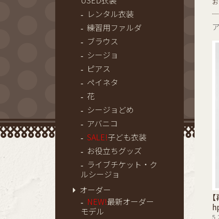
USED衣装
お
レンタル衣装
練習用ファルダ
ブラウス
シージョ
ピアス
ペイネタ
花
シージョどめ
アバニコ
SALE!
子ども衣装
お役立ちグッズ
ライブチケット・ク
ルシージョ
オーダー
【
NEW!
最新オーダー
h
モデル
5