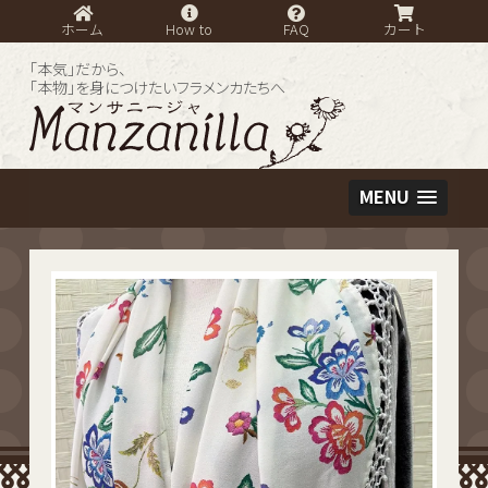
ホーム
How to
FAQ
カート
「本気」だから、
「本物」を身につけたいフラメンカたちへ
MENU