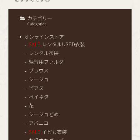
カテゴリー
Categorías
オンラインストア
SALE!
レンタルUSED衣装
レンタル衣装
練習用ファルダ
ブラウス
シージョ
ピアス
ペイネタ
花
シージョどめ
アバニコ
SALE!
子ども衣装