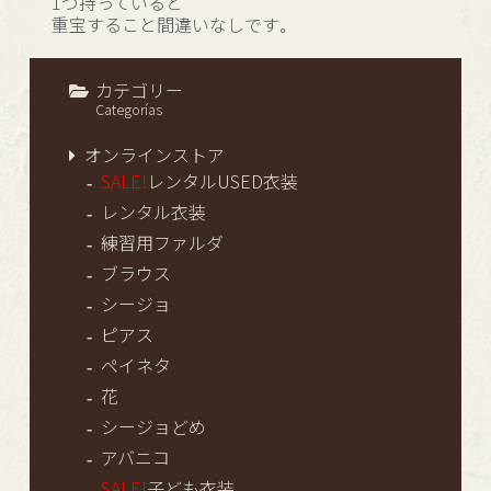
1つ持っていると
重宝すること間違いなしです。
カテゴリー
Categorías
オンラインストア
SALE!
レンタルUSED衣装
レンタル衣装
練習用ファルダ
ブラウス
シージョ
ピアス
ペイネタ
花
シージョどめ
アバニコ
SALE!
子ども衣装