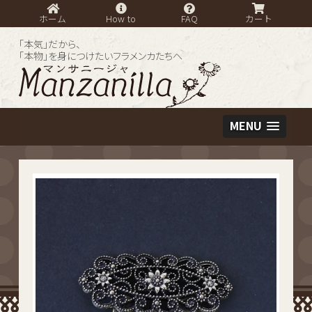
ホーム
How to
FAQ
カート
「本気」だから、
「本物」を身につけたいフラメンカたちへ
MENU