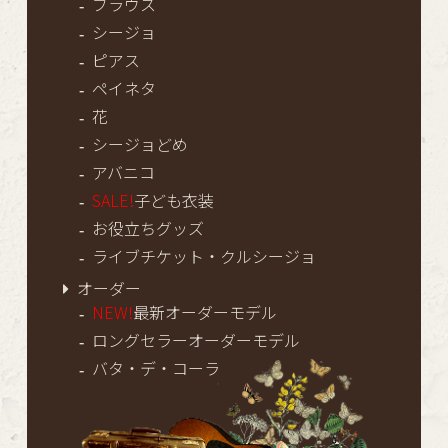
ブラウス
シージョ
ピアス
ペイネタ
花
シージョどめ
アバニコ
SALE!
子ども衣装
お役立ちグッズ
ライブチケット・クルシージョ
オーダー
NEW!
最新オーダーモデル
ロングセラーオーダーモデル
バタ・デ・コーラ