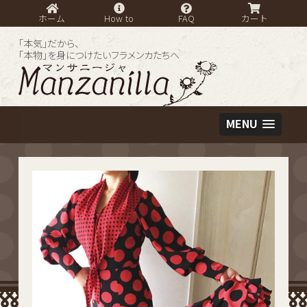
ホーム
How to
FAQ
カート
「本気」だから、
「本物」を身につけたいフラメンカたちへ
MENU