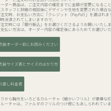
オーダー商品は、ご注文内容の確定までに金額が変更になるこ
（スタッフと詳細の相談後にデザインや生地を変更された場合
ご注文時、お支払い方法に「クレジット（PayPal）」を選ばれま
即時決済されてしまいますので、
ご注文時には「銀行振込」をお選びくださるようお願いいたし
お支払い方法は、オーダー内容の確定後にあらためてお選びい
衣装オーダー前にお読みください
衣装サイズ表とサイズのはかり方
お直し料金表
えりから胸元をいろどるカルーチャ（細かいフリル）が豪華な
カルーチャは、ファルダのフリルのつけ根にもあしらわれてい