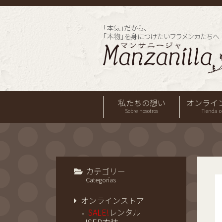
「本気」だから、
「本物」を身につけたいフラメンカたちへ
私たちの想い
オンライ
Sobre nosotros
Tienda o
カテゴリー
Categorías
オンラインストア
SALE!
レンタル