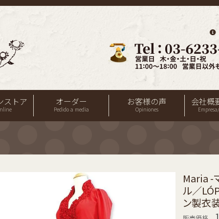
ンストア
オーダー
お客様の声
会社概
nline
Pedido a media
Opiniones
Empresa/
Mari
ル／LÓP
ン製衣装
販売価格