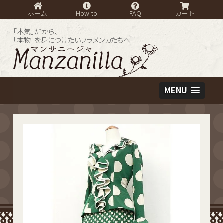
ホーム
How to
FAQ
カート
「本気」だから、
「本物」を身につけたいフラメンカたちへ
MENU