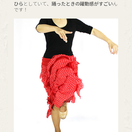
ひら
としていて、
踊ったときの躍動感がすごい
ん
です！