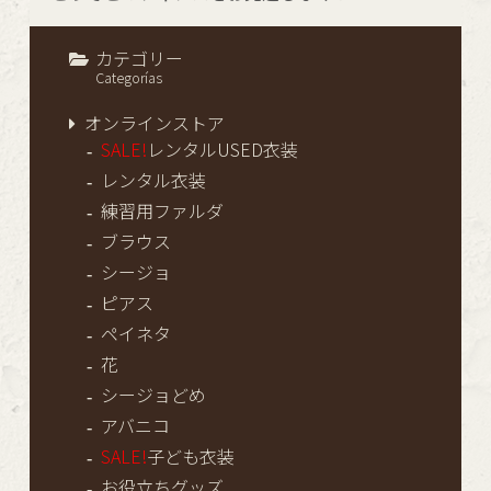
カテゴリー
Categorías
オンラインストア
SALE!
レンタルUSED衣装
レンタル衣装
練習用ファルダ
ブラウス
シージョ
ピアス
ペイネタ
花
シージョどめ
アバニコ
SALE!
子ども衣装
お役立ちグッズ