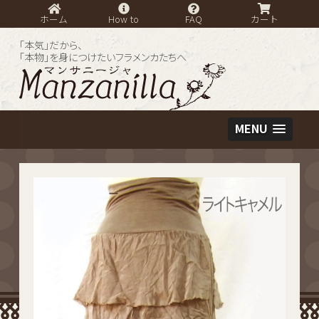
ホーム
How to
FAQ
カート
「本気」だから、
「本物」を身につけたいフラメンカたちへ
MENU