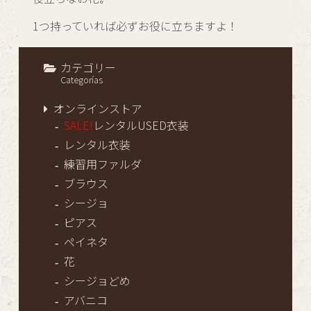
1つ持っていれば必ずお役に立ちますよ！
カテゴリー
Categorías
オンラインストア
SALE!
レンタルUSED衣装
レンタル衣装
練習用ファルダ
ブラウス
シージョ
ピアス
ペイネタ
花
シージョどめ
アバニコ