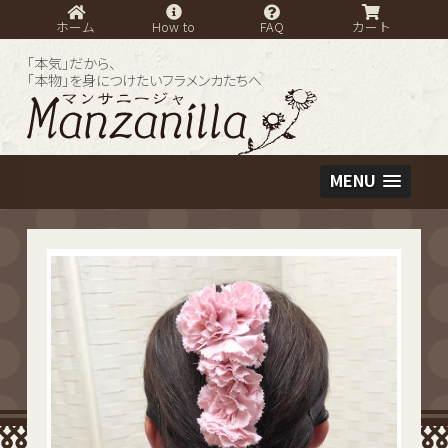
ホーム
How to
FAQ
カート
「本気」だから、
「本物」を身につけたいフラメンカたちへ
MENU