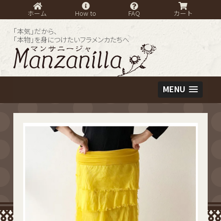
ホーム
How to
FAQ
カート
「本気」だから、
「本物」を身につけたいフラメンカたちへ
MENU