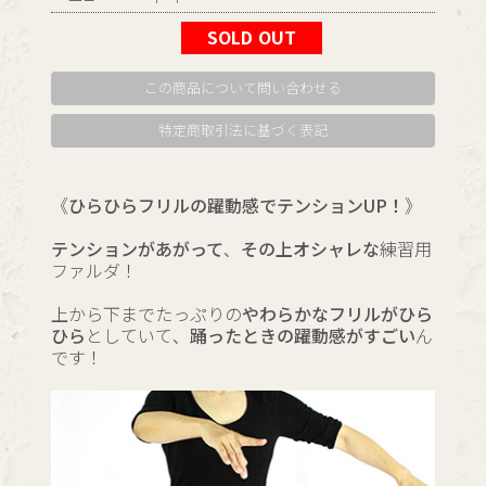
SOLD OUT
この商品について問い合わせる
特定商取引法に基づく表記
《ひらひらフリルの躍動感でテンションUP！》
テンションがあがって、その上オシャレな
練習用
ファルダ！
上から下までたっぷりの
やわらかなフリルがひら
ひら
としていて、
踊ったときの躍動感がすごい
ん
です！