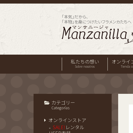
「本気」だから、
「本物」を身につけたいフラメンカたちへ
私たちの想い
オンライ
Sobre nosotros
Tienda o
カテゴリー
Categorías
オンラインストア
SALE!
レンタル