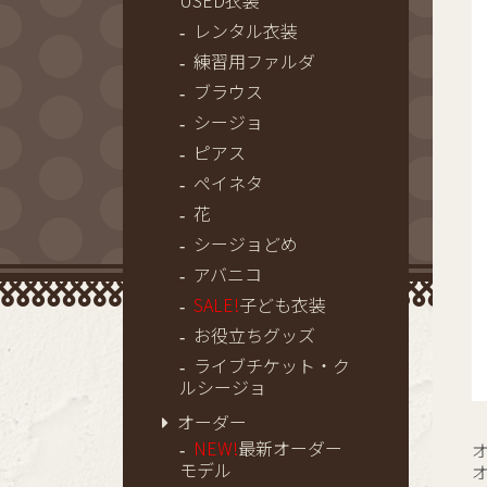
USED衣装
レンタル衣装
練習用ファルダ
ブラウス
シージョ
ピアス
ペイネタ
花
シージョどめ
アバニコ
SALE!
子ども衣装
お役立ちグッズ
ライブチケット・ク
ルシージョ
オーダー
NEW!
最新オーダー
モデル