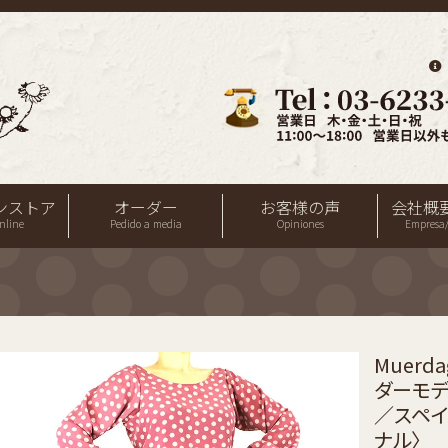
ンストア
オーダー
お客様の声
会社概
nline
Pedido a media
Opiniones
Empresa/
Muer
ダーモデル
／スペ
ナル〉