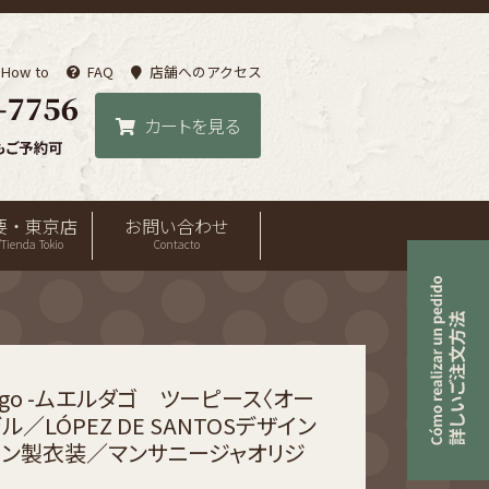
How to
FAQ
店舗へのアクセス
カートを見る
要・東京店
お問い合わせ
Tienda Tokio
Contacto
dago -ムエルダゴ ツーピース〈オー
／LÓPEZ DE SANTOSデザイン
イン製衣装／マンサニージャオリジ