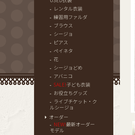
USED衣装
レンタル衣装
練習用ファルダ
ブラウス
シージョ
ピアス
ペイネタ
花
シージョどめ
アバニコ
SALE!
子ども衣装
お役立ちグッズ
ライブチケット・ク
ルシージョ
オーダー
NEW!
最新オーダー
モデル