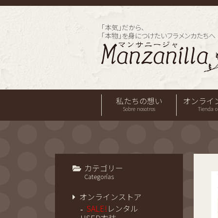
「本気」だから、
「本物」を身につけたいフラメンカたちへ
私たちの想い
オンライ
Sobre nosotros
Tienda o
カテゴリー
Categorías
オンラインストア
SALE!
レンタル