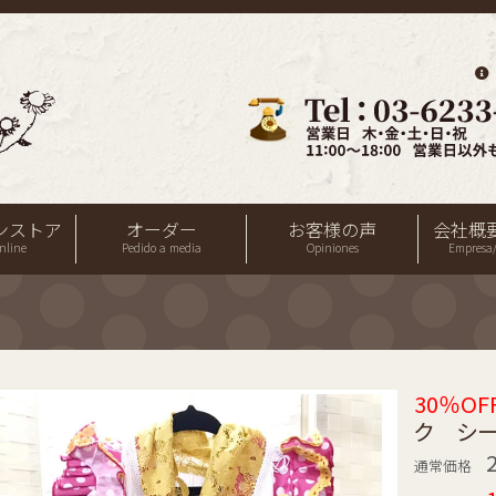
ンストア
オーダー
お客様の声
会社概
nline
Pedido a media
Opiniones
Empresa/
30％OF
ク シー
通常価格