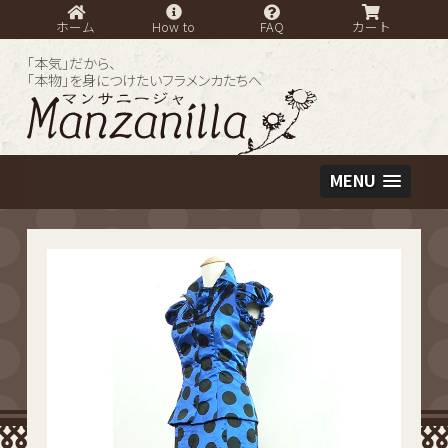
ホーム
How to
FAQ
カート
「本気」だから、
「本物」を身につけたいフラメンカたちへ
MENU