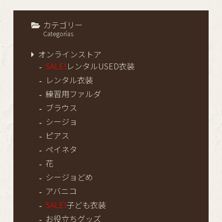
カテゴリー
Categorías
オンラインストア
SALE!
レンタルUSED衣装
レンタル衣装
練習用ファルダ
ブラウス
シージョ
ピアス
ペイネタ
花
シージョどめ
アバニコ
SALE!
子ども衣装
お役立ちグッズ