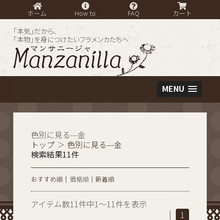
ホーム
How to
FAQ
カート
「本気」だから、
「本物」を身につけたいフラメンカたちへ
MENU
色別に見る---金
トップ
＞
色別に見る---金
検索結果11件
おすすめ順
価格順
新着順
アイテム数11件中1～11件を表示
|
1