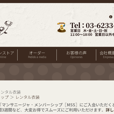
ンストア
オーダー
お客様の声
会社概
nline
Pedido a media
Opiniones
Empresa/
レンタル衣装
トップ
＞
レンタル衣装
「マンサニージャ・メンバーシップ［MSS］にご入会いただくと
間3週間など、大変お得でスムーズにご利用いただけます。
詳し