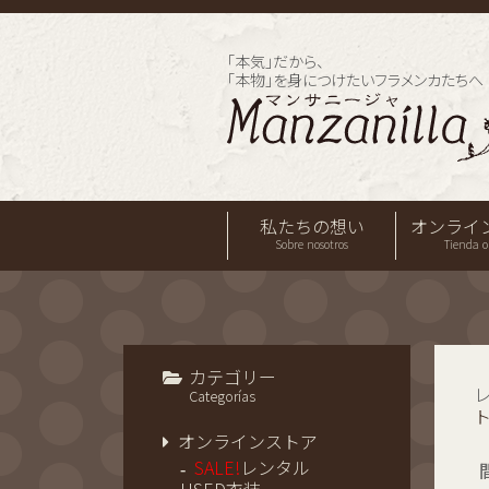
「本気」だから、
「本物」を身につけたいフラメンカたちへ
私たちの想い
オンライ
Sobre nosotros
Tienda o
カテゴリー
Categorías
オンラインストア
SALE!
レンタル