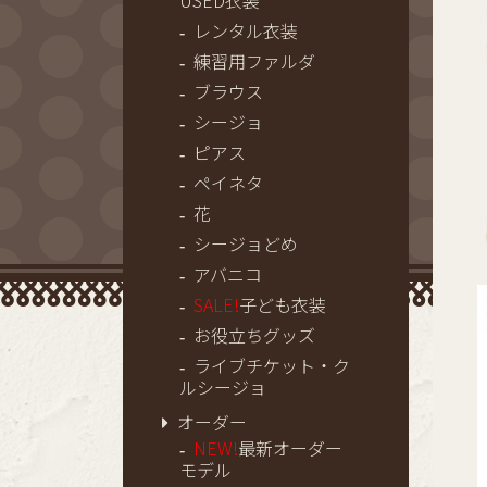
USED衣装
レンタル衣装
練習用ファルダ
ブラウス
シージョ
ピアス
ペイネタ
花
シージョどめ
アバニコ
SALE!
子ども衣装
お役立ちグッズ
ライブチケット・ク
ルシージョ
オーダー
NEW!
最新オーダー
モデル