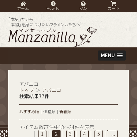
ホーム
How to
FAQ
カート
「本気」だから、
「本物」を身につけたいフラメンカたちへ
MENU
アバニコ
トップ
＞
アバニコ
検索結果77件
おすすめ順
価格順
新着順
アイテム数77件中13～24件を表示
|
|
|
|
|
|
1
2
3
4
5
...