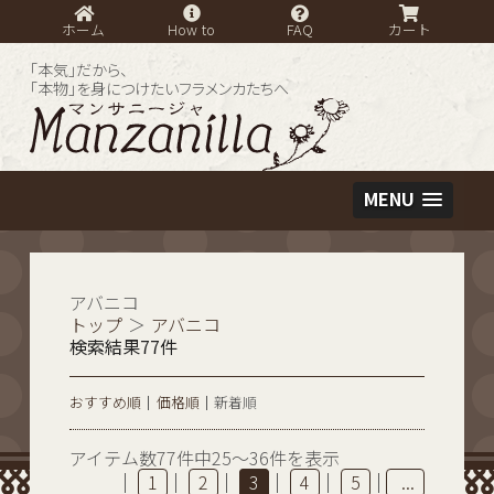
ホーム
How to
FAQ
カート
「本気」だから、
「本物」を身につけたいフラメンカたちへ
MENU
アバニコ
トップ
＞
アバニコ
検索結果77件
おすすめ順
価格順
新着順
アイテム数77件中25～36件を表示
|
|
|
|
|
|
1
2
3
4
5
...