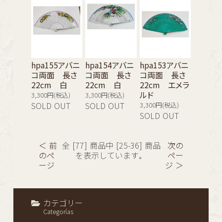
hpa155アバニ
hpa154アバニ
hpa153アバニ
コ両面 長さ
コ両面 長さ
コ両面 長さ
22cm 白
22cm 白
22cm エメラ
ルド
3,300円(税込)
3,300円(税込)
SOLD OUT
SOLD OUT
3,300円(税込)
SOLD OUT
＜ 前
全 [77] 商品中 [25-36] 商品
次の
のペ
を表示しています。
ペー
ージ
ジ ＞
カテゴリー
Categorías